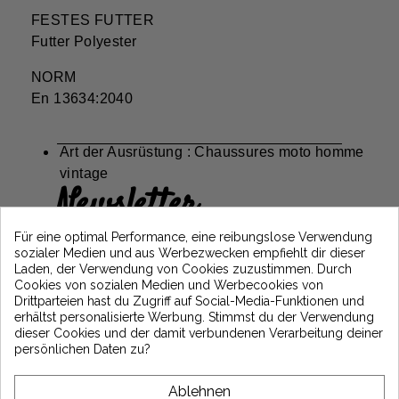
FESTES FUTTER
Futter Polyester
NORM
En 13634:2040
Art der Ausrüstung : Chaussures moto homme
vintage
Newsletter
Erhalten Sie 5€ Rabatt auf Ihre erste
Für eine optimal Performance, eine reibungslose Verwendung
Bestellung, indem Sie sich anmelden und
sozialer Medien und aus Werbezwecken empfiehlt dir dieser
über die neuesten Vintage Motors-
Laden, der Verwendung von Cookies zuzustimmen. Durch
Nachrichten informiert bleiben
Cookies von sozialen Medien und Werbecookies von
Drittparteien hast du Zugriff auf Social-Media-Funktionen und
erhältst personalisierte Werbung. Stimmst du der Verwendung
dieser Cookies und der damit verbundenen Verarbeitung deiner
*Dès 99€ d'achat. En vous abonnant à notre newsletter, vous reconnaissez avoir pris
persönlichen Daten zu?
connaissance de notre politique de gestion des données personnelles et vous
l'acceptez.
Ablehnen