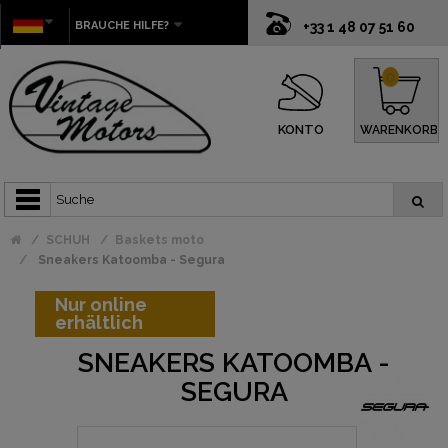
BRAUCHE HILFE?
+33 1 48 07 51 60
0
KONTO
WARENKORB
SCHUH
Baskets moto
Sneakers Katoomba - Segura
Nur online
erhältlich
SNEAKERS KATOOMBA -
SEGURA