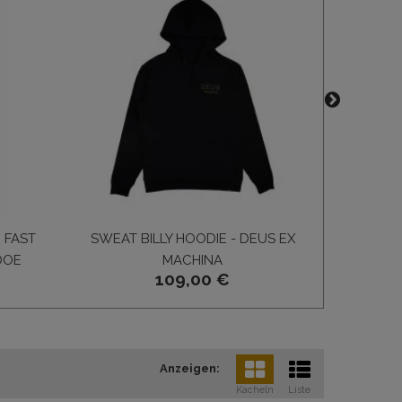
 FAST
SWEAT BILLY HOODIE - DEUS EX
PULL RO
DOE
MACHINA
109,00 €
Anzeigen:
Kacheln
Liste