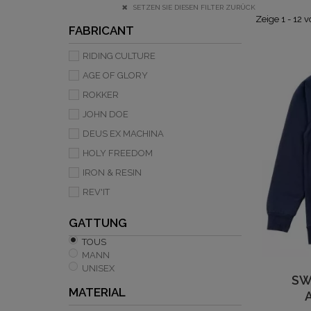
SETZEN SIE DIESEN FILTER ZURÜCK
Zeige 1 - 12 
FABRICANT
RIDING CULTURE
AGE OF GLORY
ROKKER
JOHN DOE
DEUS EX MACHINA
HOLY FREEDOM
IRON & RESIN
REV'IT
GATTUNG
TOUS
MANN
UNISEX
SW
MATERIAL