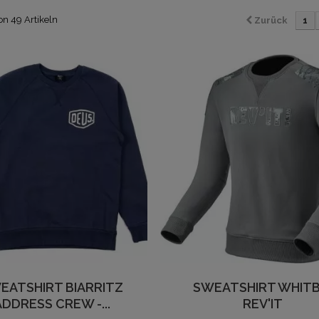
von 49 Artikeln
Zurück
1
EATSHIRT BIARRITZ
SWEATSHIRT WHITB
ADDRESS CREW -...
REV'IT