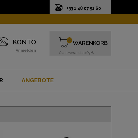
+33 1 48 07 51 60
n
0
KONTO
WARENKORB
Anmelden
Gratisversand ab 69 €
R
ANGEBOTE