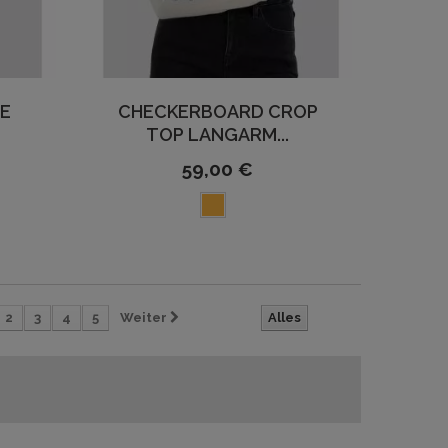
RE
CHECKERBOARD CROP
TOP LANGARM...
59,00 €
2
3
4
5
Weiter
Alles