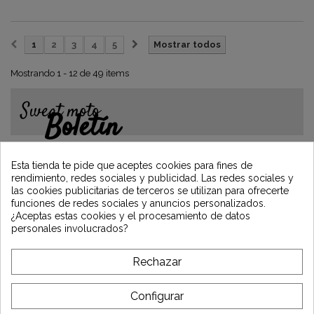
1
2
3
4
5
Mostrar todos
Mostrando 1 - 12 de 49 items
Sweat moto
Boletín
Gane un 5€ en su primer pedido
suscribiéndose y manténgase informado de
Esta tienda te pide que aceptes cookies para fines de
las últimas noticias de Vintage Motors
rendimiento, redes sociales y publicidad. Las redes sociales y
las cookies publicitarias de terceros se utilizan para ofrecerte
funciones de redes sociales y anuncios personalizados.
¿Aceptas estas cookies y el procesamiento de datos
*Dès 99€ d'achat. En vous abonnant à notre newsletter, vous reconnaissez avoir pris
personales involucrados?
connaissance de notre politique de gestion des données personnelles et vous
l'acceptez.
Rechazar
A PROPÓSITO DE VINTAGE
Configurar