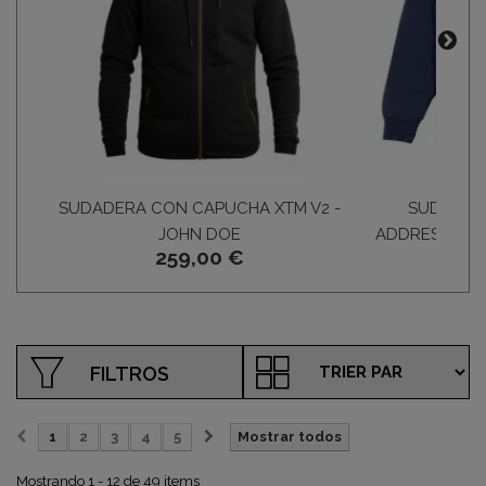
SUDADERA CON CAPUCHA XTM V2 -
SUDADERA
JOHN DOE
ADDRESS CRE
259,00 €
FILTROS
1
2
3
4
5
Mostrar todos
Mostrando 1 - 12 de 49 items