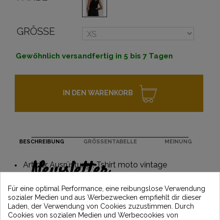
GRÖSSE
Gewöhnlich versandfertig in 5 bis 7 Tagen
IN DEN WARENKORB
BESCHREIBUNG
GRÖSSENTABELLE
MEINUNG
Newsletter
Art der Ausrüstung : Tshirt moto vintage
Erhalten Sie 5€ Rabatt auf Ihre erste
Für eine optimal Performance, eine reibungslose Verwendung
Bestellung, indem Sie sich anmelden und
sozialer Medien und aus Werbezwecken empfiehlt dir dieser
über die neuesten Vintage Motors-
Laden, der Verwendung von Cookies zuzustimmen. Durch
Nachrichten informiert bleiben
Cookies von sozialen Medien und Werbecookies von