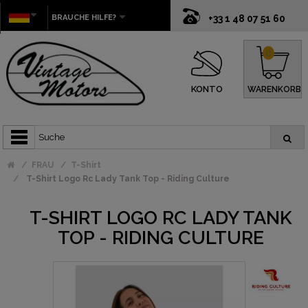
BRAUCHE HILFE?
+33 1 48 07 51 60
0
KONTO
WARENKORB
FRAU
T-Shirt
T-Shirt Logo Rc Lady Tank Top - Riding Culture
T-SHIRT LOGO RC LADY TANK
TOP - RIDING CULTURE