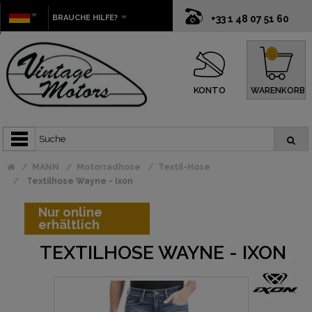
BRAUCHE HILFE?
+33 1 48 07 51 60
0
KONTO
WARENKORB
MANN
Motorradhose
Textil-Hose
Textilhose Wayne - Ixon
Nur online
erhältlich
TEXTILHOSE WAYNE - IXON