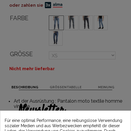
oder zahlen sie
FARBE
GRÖSSE
Nicht mehr lieferbar
BESCHREIBUNG
GRÖSSENTABELLE
MEINUNG
Art der Ausrüstung : Pantalon moto textile homme
Newsletter
vintage
Erhalten Sie 5€ Rabatt auf Ihre erste
Für eine optimal Performance, eine reibungslose Verwendung
Bestellung, indem Sie sich anmelden und
sozialer Medien und aus Werbezwecken empfiehlt dir dieser
über die neuesten Vintage Motors-