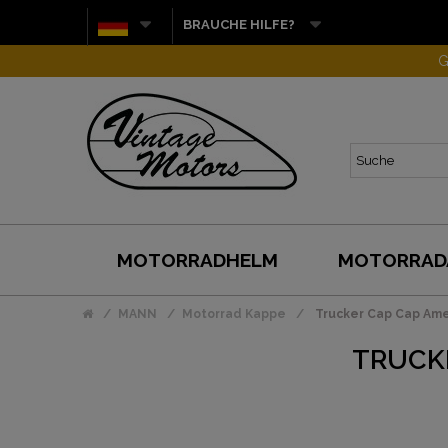
BRAUCHE HILFE?
G
MOTORRADHELM
MOTORRAD
MANN
Motorrad Kappe
Trucker Cap Cap Ame
TRUCK