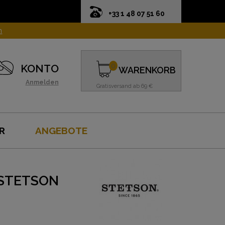
+33 1 48 07 51 60
n
0
KONTO
WARENKORB
Anmelden
Gratisversand ab 69 €
R
ANGEBOTE
-STETSON