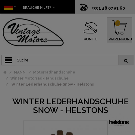
BRAUCHE HILFE?
+33 1 48 07 51 60
0
KONTO
WARENKORB
MANN
Motorradhandschuhe
Winter Motorrad-Handschuhe
Winter Lederhandschuhe Snow - Helstons
WINTER LEDERHANDSCHUHE
SNOW - HELSTONS