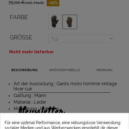
75,00 €
-25%
inkl. MwSt.
FARBE
GRÖSSE
Nicht mehr lieferbar
BESCHREIBUNG
GRÖSSENTABELLE
MEINUNG
Art der Ausrüstung : Gants moto homme vintage
hiver cuir
Gattung : Mann
Material : Leder
Newsletter
Markierung : Helstons
Erhalten Sie 5€ Rabatt auf Ihre erste
Für eine optimal Performance, eine reibungslose Verwendung
Bestellung, indem Sie sich anmelden und
sozialer Medien und aus Werbezwecken empfiehlt dir dieser