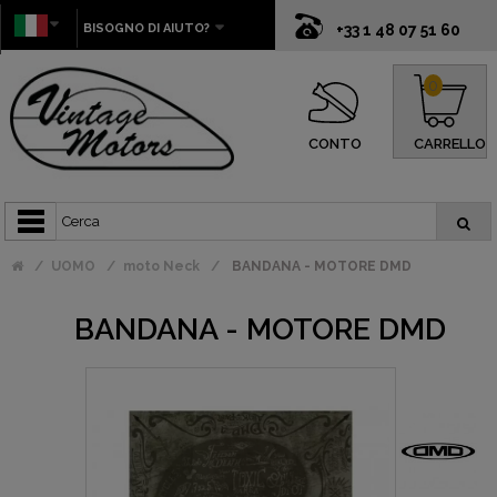
BISOGNO DI AIUTO?
+33 1 48 07 51 60
0
CONTO
CARRELLO
UOMO
moto Neck
BANDANA - MOTORE DMD
BANDANA - MOTORE DMD