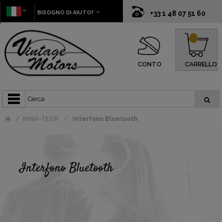
BISOGNO DI AIUTO?
+33 1 48 07 51 60
0
CONTO
CARRELLO
HIGH-TECH
Interfono Bluetooth
Interfono Bluetooth