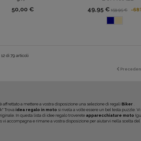
50,00 €
49,95 €
-68
159,95 €
12 di 79 articoli
Preceden
i è affrettato a mettere a vostra disposizione una selezione di regali
Biker
.
ak"
Trova
idea regalo in moto
si rivela a volte essere un bel testa puzzle. 
riginale. In questa lista di idee regalo troverete
apparecchiature moto
(gu
 vi accompagna e rimane a vostra disposizione per aiutarvi nella scelta del 