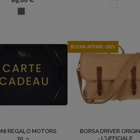
89,00 €
BUONI AFFARI -68%
NI REGALO MOTORS
BORSA DRIVER ORIGI
30, ¬
- L'UFFICIALE