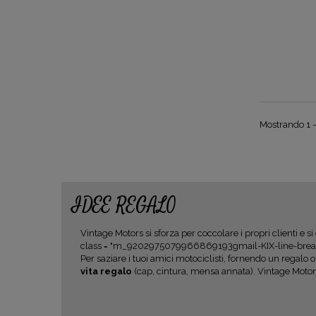
Mostrando 1 - 
IDEE REGALO
Vintage Motors si sforza per coccolare i propri clienti e s
class = "m_9202975079966869193gmail-KIX-line-bre
Per saziare i tuoi amici motociclisti, fornendo un regalo o
vita regalo
(cap, cintura, mensa annata). Vintage Motors