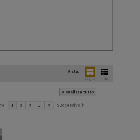
Vista:
Griglia
Lista
Visualizza tutto
te
1
2
3
...
7
Successivo