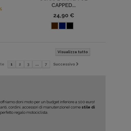
CAPPED...
%
24,90 €
Visualizza tutto
te
1
2
3
...
7
Successivo
Vi offriamo doni moto per un budget inferiore a 100 euro!
anti, cordini, accessori di manutenzione) come
stile di
perfetto regalo motociclista.