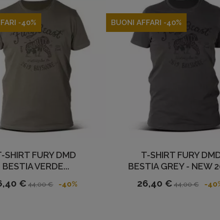
FARI -40%
BUONI AFFARI -40%
T-SHIRT FURY DMD
T-SHIRT FURY DM
BESTIA VERDE...
BESTIA GREY - NEW 2
6,40 €
26,40 €
-40%
-40
44,00 €
44,00 €