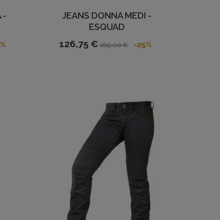
 -
JEANS DONNA MEDI -
ESQUAD
126,75 €
5%
-25%
169,00 €