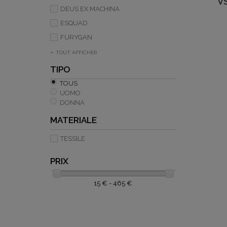
V
DEUS EX MACHINA
ESQUAD
FURYGAN
TOUT AFFICHER
TIPO
TOUS
UOMO
DONNA
MATERIALE
TESSILE
PRIX
15 € - 465 €