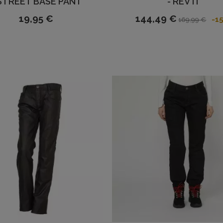
STREET BASE PANT
- REV'IT
19,95 €
144,49 €
-1
169,99 €