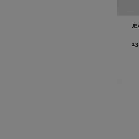
JE
13