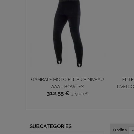
GAMBALE MOTO ELITE CE NIVEAU
ELIT
AAA - BOWTEX
LIVELL
312,55 €
329,00 €
SUBCATEGORIES
Ordina
-