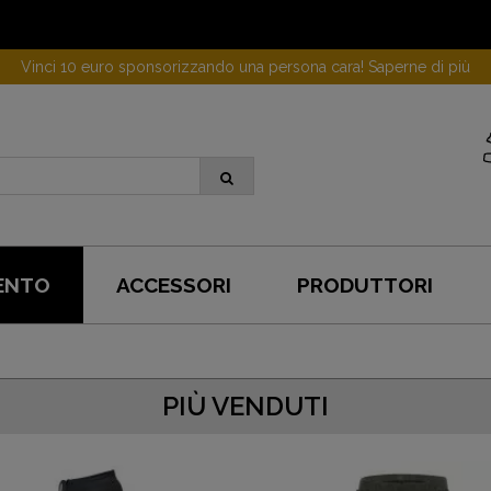
Vinci 10 euro sponsorizzando una persona cara! Saperne di più
ENTO
ACCESSORI
PRODUTTORI
PIÙ VENDUTI