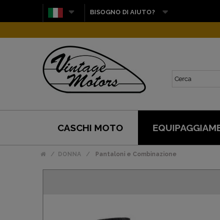
BISOGNO DI AIUTO?
CASCHI MOTO
EQUIPAGGIAM
DONNA
Pantaloni e Combinazione