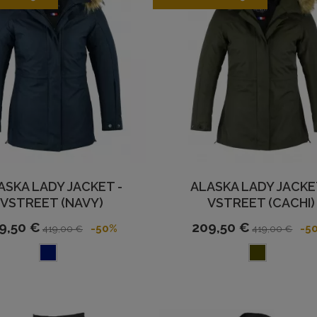
ASKA LADY JACKET -
ALASKA LADY JACKE
VSTREET (NAVY)
VSTREET (CACHI)
9,50 €
209,50 €
-50%
-5
419,00 €
419,00 €