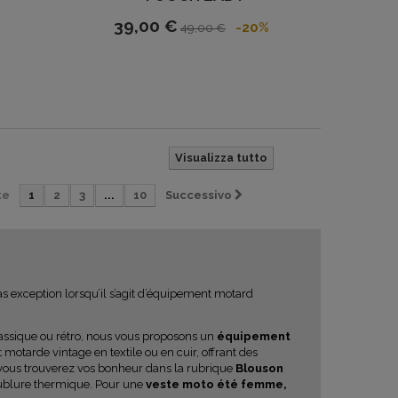
39,00 €
-20%
49,00 €
Visualizza tutto
te
1
2
3
...
10
Successivo
s exception lorsqu’il s’agit d’équipement motard
lassique ou rétro, nous vous proposons un
équipement
tarde vintage en textile ou en cuir, offrant des
vous trouverez vos bonheur dans la rubrique
Blouson
ublure thermique. Pour une
veste moto été femme,