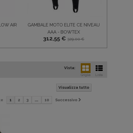
LLOW AIR
GAMBALE MOTO ELITE CE NIVEAU
GIACCA O
AAA - BOWTEX
312,55 €
329,00 €
Vista:
Griglia
Lista
Visualizza tutto
te
1
2
3
...
10
Successivo