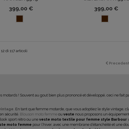
399,00 €
399,00 €
12 di 117 articoli
Preceden
motards ! Souvent au gout bien plus prononcé et développé, ceci ne fait pa
vintage
. En tant que femme motarde, que vous adoptiez le style vintage, c
en sécurité.
Blouson moto femme
ou
veste
nous proposons un équipement mo
 look sport rétro ou une
veste moto textile pour femme style Barbour
ste moto femme
pour l’hiver, avec une membrane d’étanchéité et une do