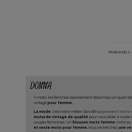
Mostrando 1 - 
DONNA
À moto, les femmes représentent désormais un quart des 
vintage
pour femme.
La mode
, c’est notre métier dans
l’
équipement moto 
motarde vintage de qualité
pour vous aider à rouler 
coupes féminines. Un
blouson moto femme
cintré au
et veste moto pour femme.
Vous recherchez
une ve