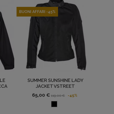
BUONI AFFARI -45%
ILE
SUMMER SUNSHINE LADY
CCA
JACKET VSTREET
65,00 €
-45%
119,00 €