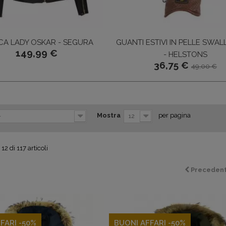
CA LADY OSKAR - SEGURA
GUANTI ESTIVI IN PELLE SWA
149,99 €
- HELSTONS
36,75 €
49,00 €
Mostra
per pagina
-
12
12 di 117 articoli
Preceden
FARI -50%
BUONI AFFARI -50%