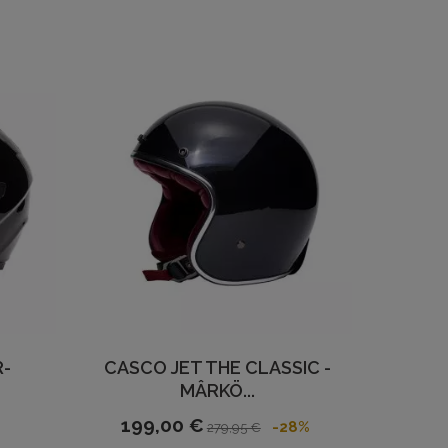
R-
CASCO JET THE CLASSIC -
MÂRKÖ...
199,00 €
-28%
279,95 €