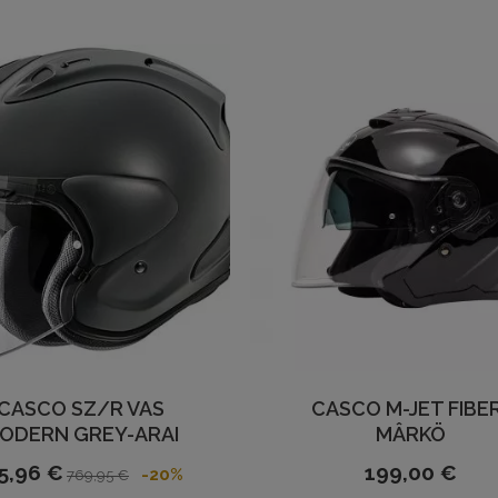
CASCO SZ/R VAS
CASCO M-JET FIBE
ODERN GREY-ARAI
MÂRKÖ
5,96 €
199,00 €
-20%
769,95 €