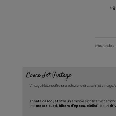
19
Mostrando 1 - 
Casco Jet Vintage
Vintage Motors offre una selezione di caschi jet vintage
annata casco jet
offre un ampio e significativo campo 
tra i
motociclisti, bikers d'epoca, ciclisti,
e altri
dri