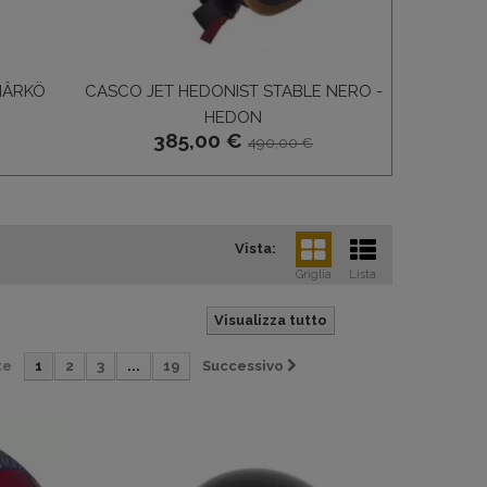
MÂRKÖ
CASCO JET HEDONIST STABLE NERO -
CASCO J
HEDON
385,00 €
490,00 €
Vista:
Griglia
Lista
Visualizza tutto
te
1
2
3
...
19
Successivo