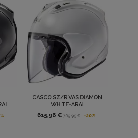
CASCO SZ/R VAS DIAMON
RAI
WHITE-ARAI
615,96 €
0%
-20%
769,95 €