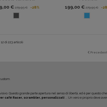
9,00 €
199,00 €
-28%
-2
279,95 €
279,95 €
12 di 223 articoli
Preceden
/custom.
visivo. Questo grande parte apertura nel senso di libertà, ed è per questo che
ver café Racer, scrambler, personalizzati
... Un vero e proprio deve ave