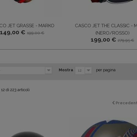
CO JET GRASSE - MARKO
CASCO JET THE CLASSIC - 
149,00 €
(NERO/ROSSO)
199,00 €
199,00 €
279,95 €
Mostra
per pagina
-
12
12 di 223 articoli
Preceden