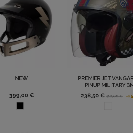
NEW
PREMIER JET VANGA
PINUP MILITARY B
399,00 €
238,50 €
-2
318,00 €