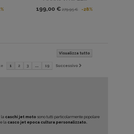
199,00 €
8%
-28%
279,95 €
Visualizza tutto
te
1
2
3
...
19
Successivo
 la
caschi jet moto
sono tutti particolarmente popolare
re la
casco jet epoca
cultura personalizzato.