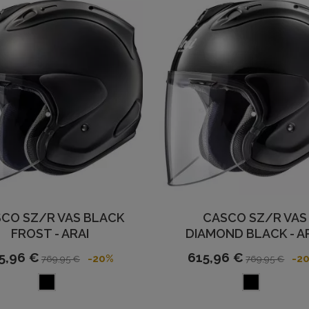
CO SZ/R VAS BLACK
CASCO SZ/R VAS
FROST - ARAI
DIAMOND BLACK - A
5,96 €
615,96 €
-20%
-2
769,95 €
769,95 €