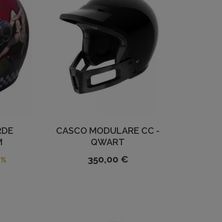
RDE
CASCO MODULARE CC -
M
QWART
350,00 €
5%