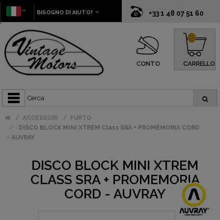
BISOGNO DI AIUTO?
+33 1 48 07 51 60
0
CONTO
CARRELLO
ACCESSORI
FURTO
DISCO BLOCK MINI XTREM Class SRA + PROMEMORIA CORD
- AUVRAY
DISCO BLOCK MINI XTREM
CLASS SRA + PROMEMORIA
CORD - AUVRAY