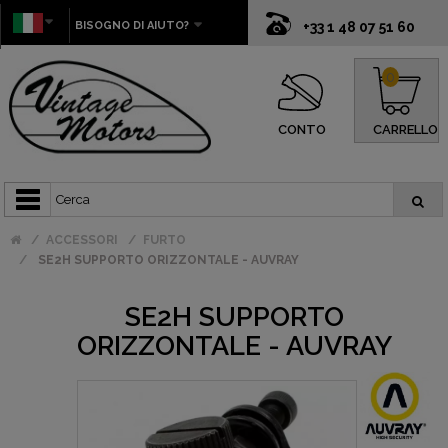
BISOGNO DI AIUTO?
+33 1 48 07 51 60
0
CONTO
CARRELLO
ACCESSORI
FURTO
SE2H SUPPORTO ORIZZONTALE - AUVRAY
SE2H SUPPORTO
ORIZZONTALE - AUVRAY