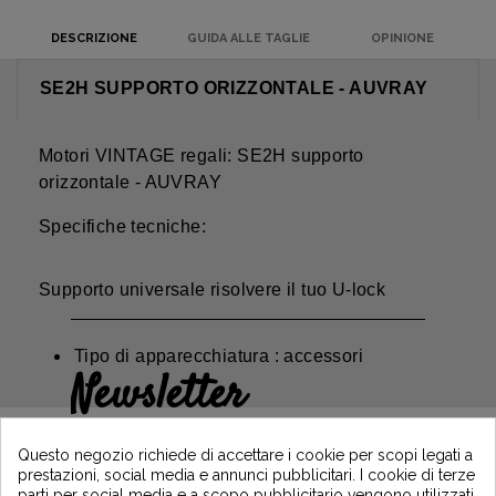
DESCRIZIONE
GUIDA ALLE TAGLIE
OPINIONE
SE2H SUPPORTO ORIZZONTALE - AUVRAY
Motori VINTAGE regali: SE2H supporto
orizzontale - AUVRAY
Specifiche tecniche:
Supporto universale risolvere il tuo U-lock
Tipo di apparecchiatura : accessori
Newsletter
Guadagna il 5€ sul tuo primo ordine
iscrivendoti e resta informato sulle ultime
Questo negozio richiede di accettare i cookie per scopi legati a
notizie di Vintage Motors
prestazioni, social media e annunci pubblicitari. I cookie di terze
parti per social media e a scopo pubblicitario vengono utilizzati