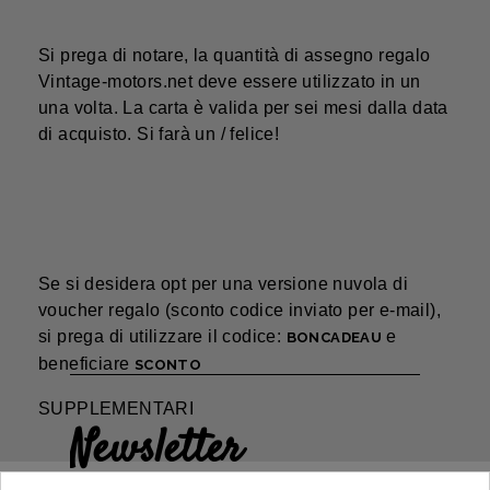
Si prega di notare, la quantità di assegno regalo
Vintage-motors.net deve essere utilizzato in un
una volta. La carta è valida per sei mesi dalla data
di acquisto. Si farà un / felice!
Se si desidera
opt per una versione nuvola di
voucher regalo
(sconto codice inviato per e-mail),
si prega di utilizzare il codice:
e
BONCADEAU
beneficiare
SCONTO
SUPPLEMENTARI
Newsletter
Guadagna il 5€ sul tuo primo ordine