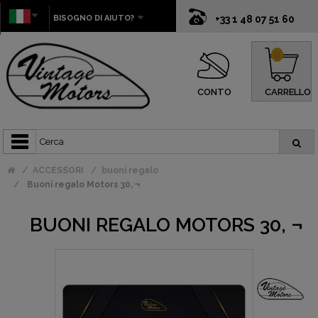
BISOGNO DI AIUTO?
+33 1 48 07 51 60
0
CONTO
CARRELLO
ACCESSORI
buoni regalo
Buoni regalo Motors 30, ¬
BUONI REGALO MOTORS 30, ¬