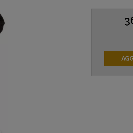
3
AGG