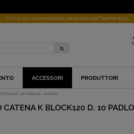
Vinci 10 euro sponsorizzando una persona cara! Saperne di più
ENTO
ACCESSORI
PRODUTTORI
CK120 D. 10 Padlock - AUVRAY
 CATENA K BLOCK120 D. 10 PADL