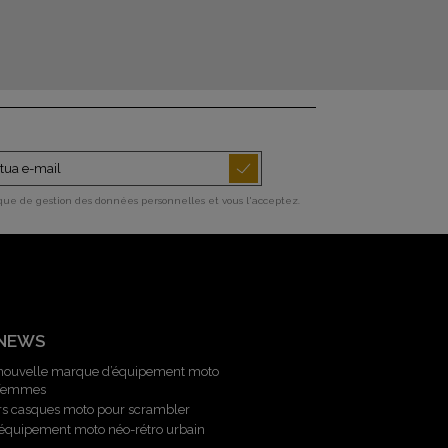
ique de gestion des données personnelles et vous l'acceptez.
 NEWS
 nouvelle marque d’équipement moto
 femmes
rs casques moto pour scrambler
l’équipement moto néo-rétro urbain