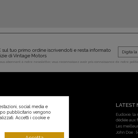
sul tuo primo ordine iscrivendoti e resta informato
tizie di Vintage Motors
vous abonnant à notre newsletter, vous reconnaissez avoir pris connaissance de notre polit
SERVIZIO CLIENTI
LATEST
estazioni, social media e
copo pubblicitario vengono
Contattaci
Eudoxie, la
alizzati. Accetti i cookie e
dédiée aux
Servizio clienti di Vintage Motors
Les meilleu
Guida alle taglie
John Doe : 
Consegne e ritorni
Accetta