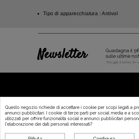
Tipo di apparecchiatura : Antivol
Newsletter
Guadagna il 5€ 
sulle ultime no
*Dès 99€ d'achat. En 
A PROPOSITO DI VINTAGE
Questo negozio richiede di accettare i cookie per scopi legati a pr
annunci pubblicitari. I cookie di terze parti per social media e a s
Chi siamo ?
utilizzati per offrire funzionalità social e annunci pubblicitari person
Programma di fedeltà e sponsorizzazione
l'elaborazione dei dati personali interessati?
Recrutement Vintage Motors
affiliation
Rifiuta
Configura