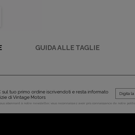
E
GUIDA ALLE TAGLIE
sul tuo primo ordine iscrivendoti e resta informato
tizie di Vintage Motors
vous abonnant à notre newsletter, vous reconnaissez avoir pris connaissance de notre polit