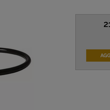
2
AGG