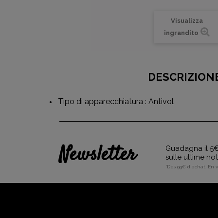
Visualizza
ingrandito
DESCRIZION
Tipo di apparecchiatura : Antivol
Newsletter
Guadagna il 5€ 
sulle ultime no
*Dès 99€ d'achat. En 