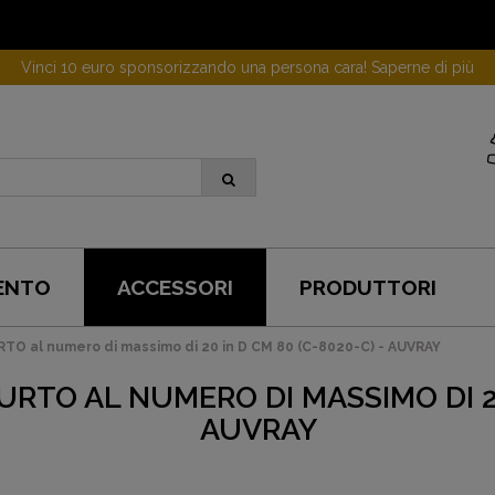
Vinci 10 euro sponsorizzando una persona cara! Saperne di più
ENTO
ACCESSORI
PRODUTTORI
 al numero di massimo di 20 in D CM 80 (C-8020-C) - AUVRAY
TO AL NUMERO DI MASSIMO DI 20 
AUVRAY