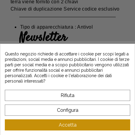
terra viene fornito con 2 chiavi
Chiave di duplicazione Service codice esclusivo
Tipo di apparecchiatura : Antivol
Newsletter
Guadagna il 5€ sul tuo primo ordine
iscrivendoti e resta informato sulle ultime
Questo negozio richiede di accettare i cookie per scopi legati a
notizie di Vintage Motors
prestazioni, social media e annunci pubblicitari. I cookie di terze
parti per social media e a scopo pubblicitario vengono utilizzati
per offrire funzionalità social e annunci pubblicitari
personalizzati. Accetti i cookie e l'elaborazione dei dati
*Dès 99€ d'achat. En vous abonnant à notre newsletter, vous reconnaissez avoir pris
personali interessati?
connaissance de notre politique de gestion des données personnelles et vous
l'acceptez.
Rifiuta
A PROPOSITO DI VINTAGE
Configura
SERVIZIO CLIENTI
Accetta
LATEST NEWS