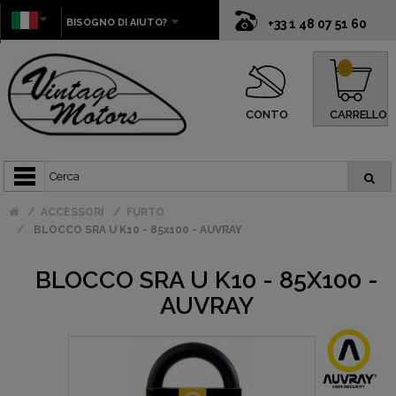
BISOGNO DI AIUTO?
+33 1 48 07 51 60
0
CONTO
CARRELLO
ACCESSORI
FURTO
BLOCCO SRA U K10 - 85x100 - AUVRAY
BLOCCO SRA U K10 - 85X100 -
AUVRAY