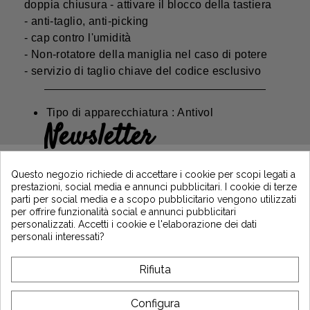
doppia chiusura - attivare il blocco della tastiera
- anti-taglio, anti-picking
- cap contro l'umidità
- Non-rotatore della maniglia nel caso di potere
- servizio di taglio chiave del codice esclusivo
Tipo di apparecchiatura : Antivol
Newsletter
Guadagna il 5€ sul tuo primo ordine
iscrivendoti e resta informato sulle ultime
Questo negozio richiede di accettare i cookie per scopi legati a
notizie di Vintage Motors
prestazioni, social media e annunci pubblicitari. I cookie di terze
parti per social media e a scopo pubblicitario vengono utilizzati
per offrire funzionalità social e annunci pubblicitari
personalizzati. Accetti i cookie e l'elaborazione dei dati
*Dès 99€ d'achat. En vous abonnant à notre newsletter, vous reconnaissez avoir pris
personali interessati?
connaissance de notre politique de gestion des données personnelles et vous
l'acceptez.
Rifiuta
A PROPOSITO DI VINTAGE
Configura