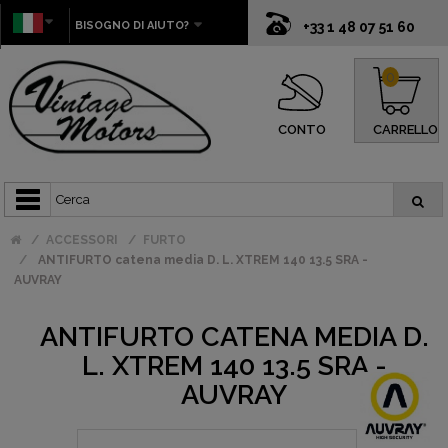
BISOGNO DI AIUTO?
+33 1 48 07 51 60
0
CONTO
CARRELLO
ACCESSORI
FURTO
ANTIFURTO catena media D. L. XTREM 140 13.5 SRA -
AUVRAY
ANTIFURTO CATENA MEDIA D.
L. XTREM 140 13.5 SRA -
AUVRAY