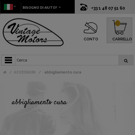
BISOGNO DI AIUTO?
+33 1 48 07 51 60
0
CONTO
CARRELLO
ACCESSORI
abbigliamento cura
abbigliamento cura