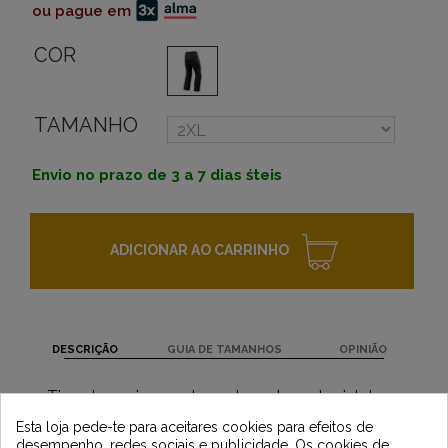
ou pague em
COR
TAMANHO
Envio no prazo de 3 a 7 dias śteis
ADICIONAR AO CARRINHO
DESCRIÇÃO
GUIA DE TAMANHOS
OPINIÃO
Tipo de equipamento : calças de motocicletas
Newsletter
Vintage
Esta loja pede-te para aceitares cookies para efeitos de
desempenho, redes sociais e publicidade. Os cookies de