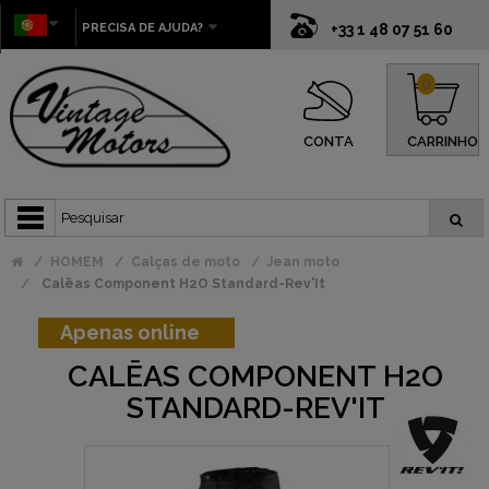
PRECISA DE AJUDA?
+33 1 48 07 51 60
0
CONTA
CARRINHO
HOMEM
Calças de moto
Jean moto
Calēas Component H2O Standard-Rev'It
Apenas online
CALĒAS COMPONENT H2O
STANDARD-REV'IT