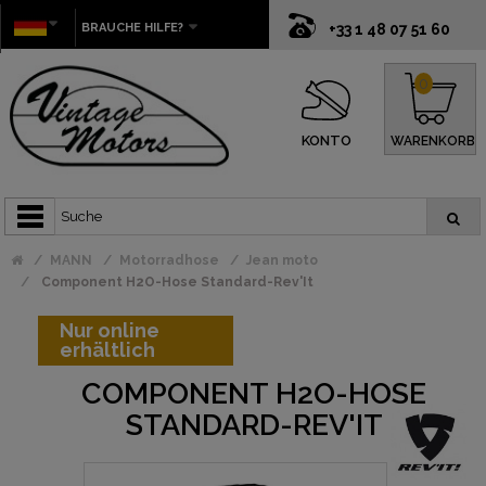
BRAUCHE HILFE?
+33 1 48 07 51 60
0
KONTO
WARENKORB
MANN
Motorradhose
Jean moto
Component H2O-Hose Standard-Rev'It
Nur online
erhältlich
COMPONENT H2O-HOSE
STANDARD-REV'IT