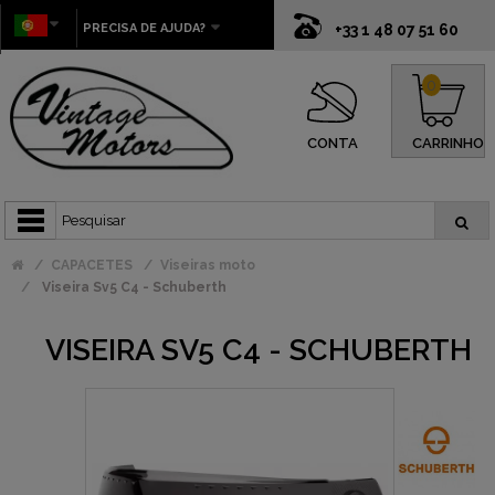
PRECISA DE AJUDA?
+33 1 48 07 51 60
0
CONTA
CARRINHO
CAPACETES
Viseiras moto
Viseira Sv5 C4 - Schuberth
VISEIRA SV5 C4 - SCHUBERTH