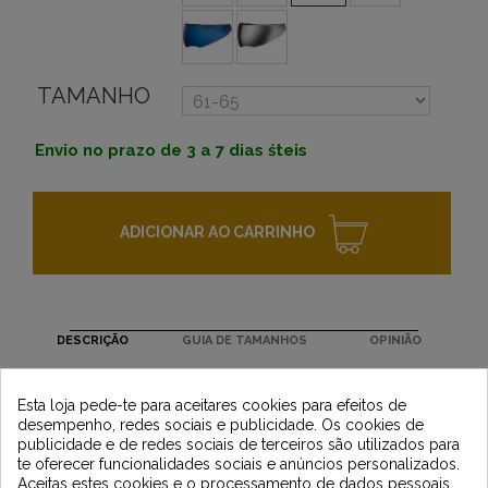
TAMANHO
Envio no prazo de 3 a 7 dias śteis
ADICIONAR AO CARRINHO
DESCRIÇÃO
GUIA DE TAMANHOS
OPINIÃO
Newsletter
Tipo de equipamento : Visière casque moto vintage
Esta loja pede-te para aceitares cookies para efeitos de
desempenho, redes sociais e publicidade. Os cookies de
publicidade e de redes sociais de terceiros são utilizados para
te oferecer funcionalidades sociais e anúncios personalizados.
Aceitas estes cookies e o processamento de dados pessoais