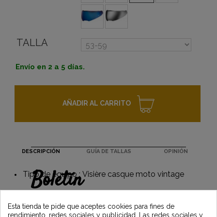
TALLA
Envío en 2 a 5 días.
AÑADIR AL CARRITO
DESCRIPCIÓN
GUÍA DE TALLAS
OPINIÓN
Boletín
Tipo de equipo : Visière casque moto vintage
Gane un 5€ en su primer pedido
suscribiéndose y manténgase informado de
Esta tienda te pide que aceptes cookies para fines de
las últimas noticias de Vintage Motors
rendimiento, redes sociales y publicidad. Las redes sociales y