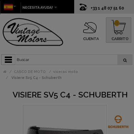
NECESITA AYUDA?
+33 1 48 07 51 60
0
CUENTA
CARRITO
CASCO DE MOTO
viseras moto
Visiere Sv5 C4 - Schuberth
VISIERE SV5 C4 - SCHUBERTH