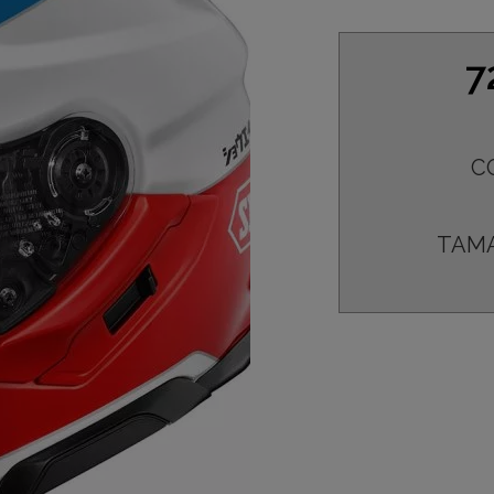
7
C
TAM