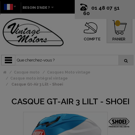
01 48 07 51
BESOIN D'AIDE ?
60
0
COMPTE
PANIER
Casque moto
Casques Moto vintage
Casque moto intégral vintage
Casque Gt-Air 3 Lilt - Shoei
CASQUE GT-AIR 3 LILT - SHOEI