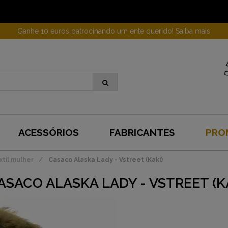
Ganhe 10 euros patrocinando um ente querido! Saiba mais
ACESSÓRIOS
FABRICANTES
PRO
til mulher
Casaco Alaska Lady - Vstreet (Kaki)
ASACO ALASKA LADY - VSTREET (K