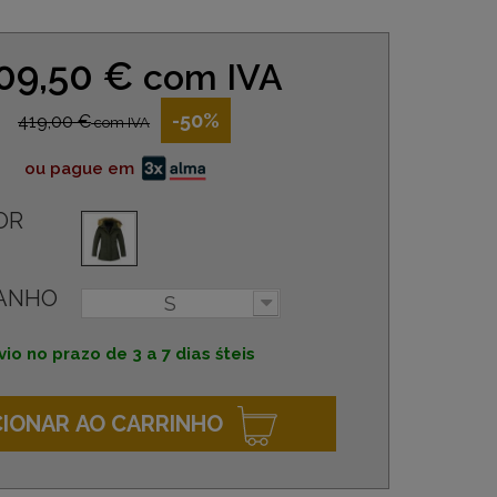
09,50 €
com IVA
-50%
419,00 €
com IVA
ou pague em
OR
ANHO
S
vio no prazo de 3 a 7 dias śteis
CIONAR AO CARRINHO