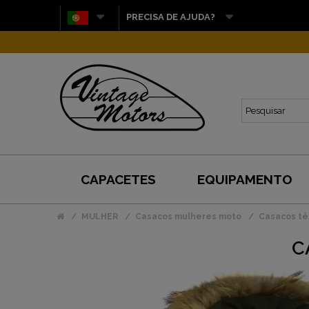
PRECISA DE AJUDA?
CAPACETES
EQUIPAMENTO
MULHER
Casacos mulheres moto
Casacos têx
C