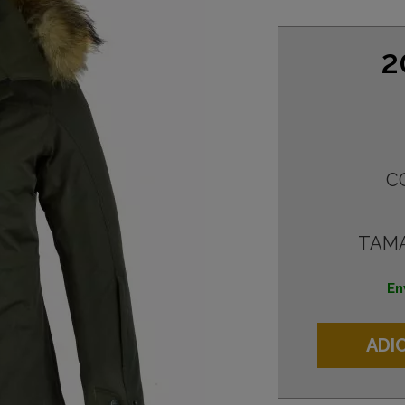
2
C
TAM
En
ADI