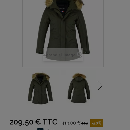
Agrandir l'image
209,50 €
TTC
419,00 €
-50%
TTC