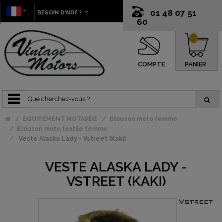
01 48 07 51
BESOIN D'AIDE ?
60
0
COMPTE
PANIER
EQUIPEMENT MOTARDE
Blouson moto femme
Blouson moto textile femme
Veste Alaska Lady - Vstreet (Kaki)
VESTE ALASKA LADY -
VSTREET (KAKI)