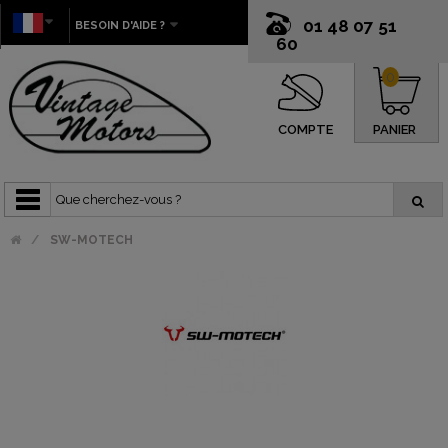
01 48 07 51
BESOIN D'AIDE ?
60
0
COMPTE
PANIER
SW-MOTECH