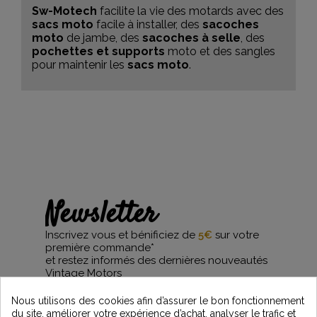
Sw-Motech
facilite la vie des motards avec des
sacs moto
facile à installer, des
sacoches
moto
de jambe, des
sacoches à selle
, des
pochettes et supports
moto et des sangles
pour maintenir les
sacs moto
.
Newsletter
Inscrivez vous et bénificiez de
5€
sur votre
première commande*
et restez informés des dernières nouveautés
Vintage Motors
Nous utilisons des cookies afin d’assurer le bon fonctionnement
du site, améliorer votre expérience d’achat, analyser le trafic et