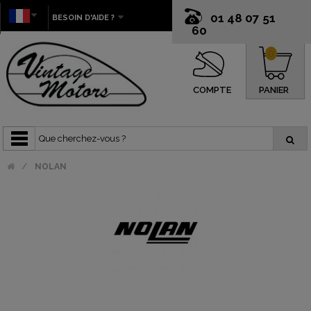
01 48 07 51
BESOIN D'AIDE ?
60
0
COMPTE
PANIER
NOLAN