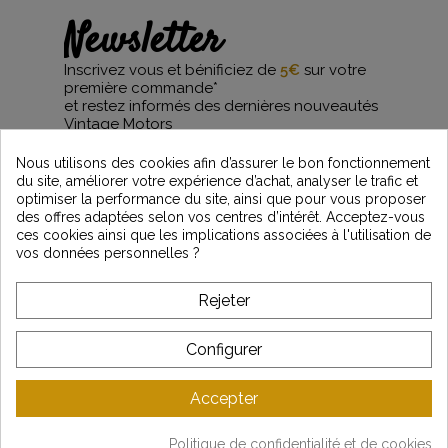
Newsletter
Inscrivez vous et bénificiez de
5€
sur votre
première commande*
et restez informés des dernières nouveautés
Vintage Motors
Nous utilisons des cookies afin d’assurer le bon fonctionnement
du site, améliorer votre expérience d’achat, analyser le trafic et
optimiser la performance du site, ainsi que pour vous proposer
*Dès 99€ d'achat. En vous abonnant à notre newsletter, vous reconnaissez avoir pris
des offres adaptées selon vos centres d’intérêt. Acceptez-vous
connaissance de notre politique de gestion des données personnelles et vous
ces cookies ainsi que les implications associées à l'utilisation de
l'acceptez.
vos données personnelles ?
A PROPOS DE VINTAGE
Rejeter
SERVICE CLIENT
Configurer
DERNIÈRES ACTUALITÉS
Accepter
Politique de confidentialité et de cookies