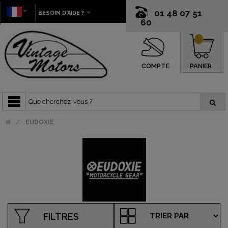
01 48 07 51
BESOIN D'AIDE ?
60
0
COMPTE
PANIER
EUDOXIE
FILTRES