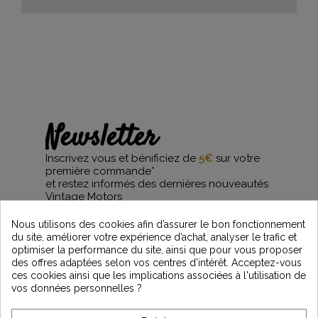
Newsletter
Inscrivez vous et bénificiez de
5€
sur votre
première commande*
et restez informés des dernières nouveautés
Vintage Motors
Nous utilisons des cookies afin d’assurer le bon fonctionnement
du site, améliorer votre expérience d’achat, analyser le trafic et
optimiser la performance du site, ainsi que pour vous proposer
*Dès 99€ d'achat. En vous abonnant à notre newsletter, vous reconnaissez avoir pris
des offres adaptées selon vos centres d’intérêt. Acceptez-vous
connaissance de notre politique de gestion des données personnelles et vous
ces cookies ainsi que les implications associées à l'utilisation de
l'acceptez.
vos données personnelles ?
A PROPOS DE VINTAGE