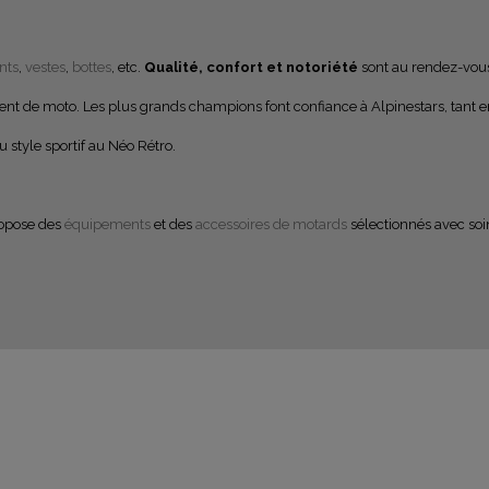
nts
,
vestes
,
bottes
, etc.
Qualité, confort et notoriété
sont au rendez-vou
ment de moto. Les plus grands champions font confiance à Alpinestars, tan
 style sportif au Néo Rétro.
ropose des
équipements
et des
accessoires de motards
sélectionnés avec soin