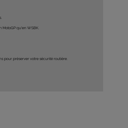
s.
t en MotoGP qu'en WSBK.
s pour préserver votre sécurité routière.