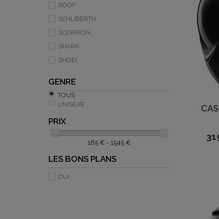
ROOF
SCHUBERTH
SCORPION
SHARK
SHOEI
GENRE
TOUS
UNISEXE
CAS
PRIX
31
165 € - 1545 €
LES BONS PLANS
OUI