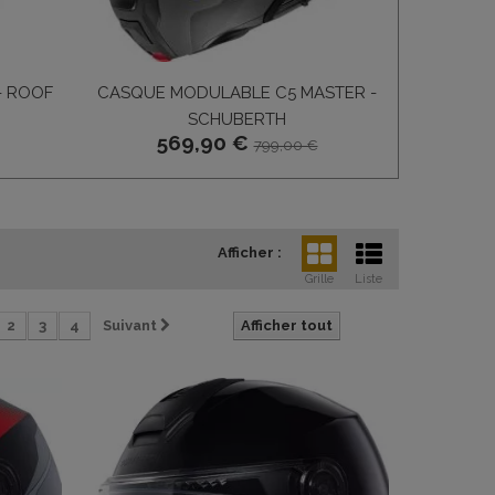
- ROOF
CASQUE MODULABLE C5 MASTER -
CASQUE E
SCHUBERTH
569,90 €
799,00 €
Afficher :
Grille
Liste
2
3
4
Suivant
Afficher tout