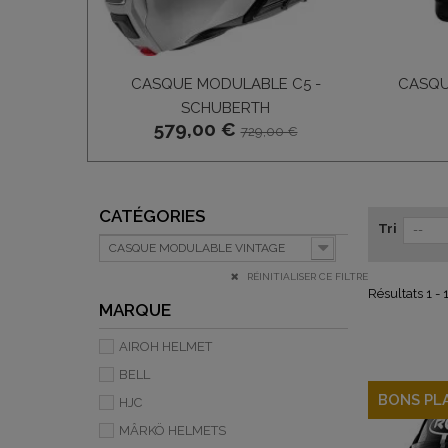
CASQUE MODULABLE C5 -
CASQU
SCHUBERTH
579,00 €
729,00 €
CATÉGORIES
Tri
--
CASQUE MODULABLE VINTAGE
RÉINITIALISER CE FILTRE
Résultats 1 - 
MARQUE
AIROH HELMET
BELL
BONS PL
HJC
MÂRKÖ HELMETS