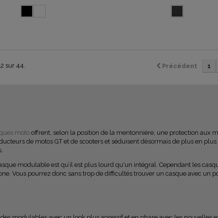
12 sur 44.
Précédent
1
ques moto
offrent, selon la position de la mentonnière, une protection aux 
ducteurs de motos GT et de scooters et séduisent désormais de plus en plus
es.
casque modulable est qu’il est plus lourd qu'un intégral. Cependant les c
bone. Vous pourrez donc sans trop de difficultés trouver un casque avec un 
 modulables avec un look plus agressif et en phase avec les nouvelles ex