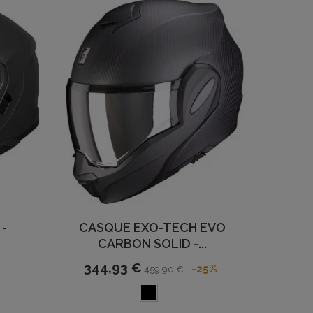
-
CASQUE EXO-TECH EVO
CARBON SOLID -...
344,93 €
-25%
459,90 €