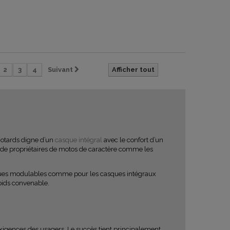
2
3
4
Suivant
Afficher tout
motards digne d’un
casque intégral
avec le confort d’un
 de propriétaires de motos de caractère comme les
asques modulables comme pour les casques intégraux
poids convenable.
igences des usagers. Le succès tient principalement