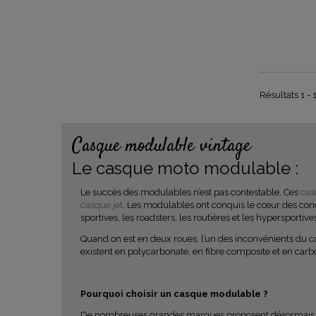
Résultats 1 - 
Casque modulable vintage
Le casque moto modulable :
Le succès des modulables n’est pas contestable. Ces
cas
casque jet
. Les modulables ont conquis le cœur des con
sportives, les roadsters, les routières et les hypersportiv
Quand on est en deux roues, l’un des inconvénients du 
existent en polycarbonate, en fibre composite et en car
Pourquoi choisir un casque modulable ?
De nombreuses grandes marques proposent désormais des