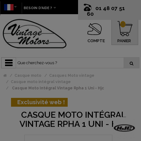
01 48 07 51
BESOIN D'AIDE ?
60
0
COMPTE
PANIER
Casque moto
Casques Moto vintage
Casque moto intégral vintage
Casque Moto Intégral Vintage Rpha 1 Uni - Hjc
Exclusivité web !
CASQUE MOTO INTÉGRAL
VINTAGE RPHA 1 UNI - HJC