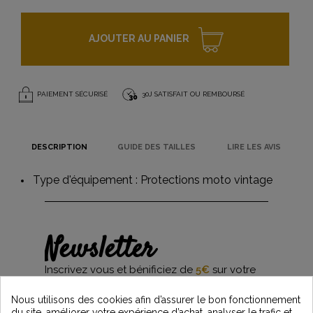
AJOUTER AU PANIER
PAIEMENT SÉCURISÉ
30J SATISFAIT OU REMBOURSÉ
DESCRIPTION
GUIDE DES TAILLES
LIRE LES AVIS
Type d'équipement :
Protections moto vintage
Newsletter
Inscrivez vous et bénificiez de
5€
sur votre
première commande*
et restez informés des dernières nouveautés
Nous utilisons des cookies afin d’assurer le bon fonctionnement
Vintage Motors
du site, améliorer votre expérience d’achat, analyser le trafic et