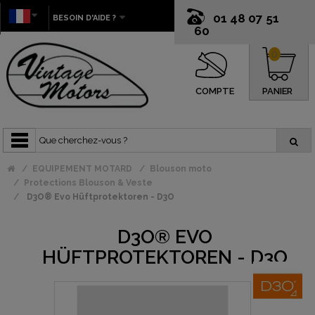
01 48 07 51
BESOIN D'AIDE ?
60
0
COMPTE
PANIER
EQUIPEMENT MOTARD
Blouson moto
Protections Blouson & Veste
D3O® Evo Hüftprotektoren - D3O
D3O® EVO
HÜFTPROTEKTOREN - D3O