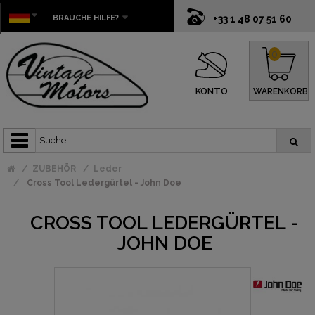
BRAUCHE HILFE?
+33 1 48 07 51 60
0
KONTO
WARENKORB
ZUBEHÖR
Leder
Cross Tool Ledergürtel - John Doe
CROSS TOOL LEDERGÜRTEL -
JOHN DOE