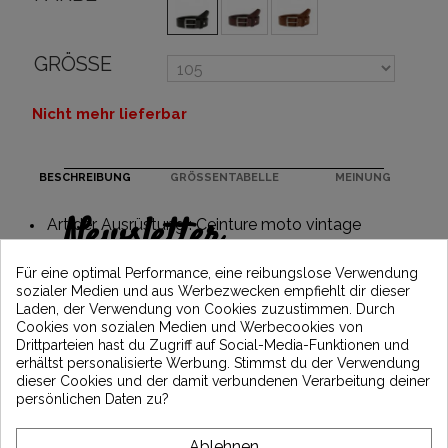
GRÖSSE
Nicht mehr lieferbar
BESCHREIBUNG
GRÖSSENTABELLE
MEINUNG
Newsletter
Art der Ausrüstung : Ceinture moto vintage
Erhalten Sie 5€ Rabatt auf Ihre erste
Für eine optimal Performance, eine reibungslose Verwendung
Bestellung, indem Sie sich anmelden und
sozialer Medien und aus Werbezwecken empfiehlt dir dieser
über die neuesten Vintage Motors-
Laden, der Verwendung von Cookies zuzustimmen. Durch
Nachrichten informiert bleiben
Cookies von sozialen Medien und Werbecookies von
Drittparteien hast du Zugriff auf Social-Media-Funktionen und
erhältst personalisierte Werbung. Stimmst du der Verwendung
dieser Cookies und der damit verbundenen Verarbeitung deiner
*Dès 99€ d'achat. En vous abonnant à notre newsletter, vous reconnaissez avoir pris
persönlichen Daten zu?
connaissance de notre politique de gestion des données personnelles et vous
l'acceptez.
Ablehnen