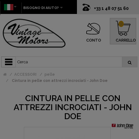
BISOGNO DI AIUTO?
+33 1 48 07 51 60
0
CONTO
CARRELLO
ACCESSORI
pelle
Cintura in pelle con attrezzi incrociati - John Doe
CINTURA IN PELLE CON
ATTREZZI INCROCIATI - JOHN
DOE