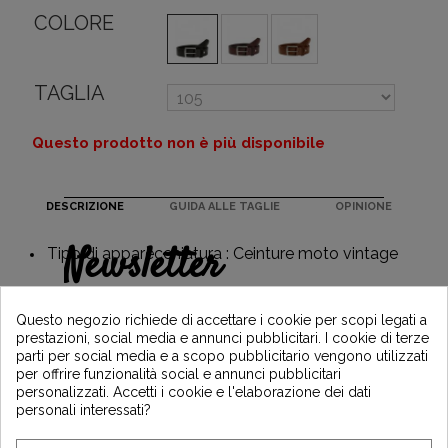
COLORE
TAGLIA
Questo prodotto non è più disponibile
DESCRIZIONE
GUIDA ALLE TAGLIE
OPINIONE
Newsletter
Tipo di apparecchiatura : Ceinture moto vintage
Guadagna il 5€ sul tuo primo ordine
iscrivendoti e resta informato sulle ultime
Questo negozio richiede di accettare i cookie per scopi legati a
notizie di Vintage Motors
prestazioni, social media e annunci pubblicitari. I cookie di terze
parti per social media e a scopo pubblicitario vengono utilizzati
per offrire funzionalità social e annunci pubblicitari
personalizzati. Accetti i cookie e l'elaborazione dei dati
*Dès 99€ d'achat. En vous abonnant à notre newsletter, vous reconnaissez avoir pris
personali interessati?
connaissance de notre politique de gestion des données personnelles et vous
l'acceptez.