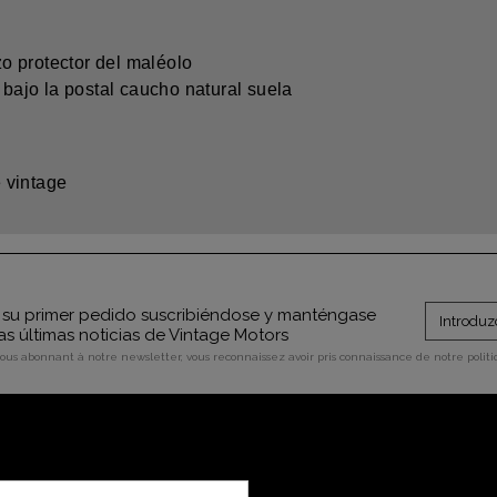
o protector del maléolo
 bajo la postal caucho natural suela
 vintage
su primer pedido suscribiéndose y manténgase
as últimas noticias de Vintage Motors
vous abonnant à notre newsletter, vous reconnaissez avoir pris connaissance de notre polit