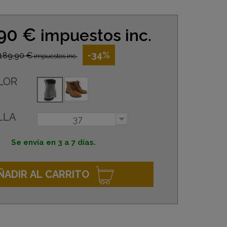
,90 €
impuestos inc.
-34%
189,90 €
impuestos inc.
LOR
LLA
37
Se envía en 3 a 7 días.
ÑADIR AL CARRITO