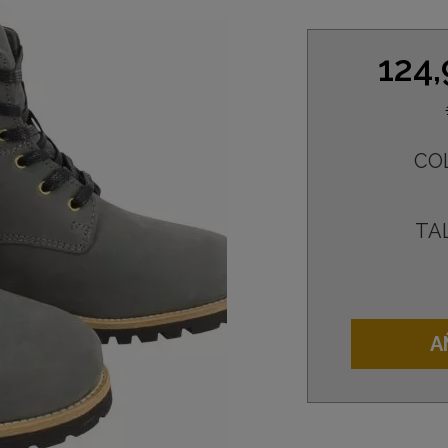
124
CO
TA
A