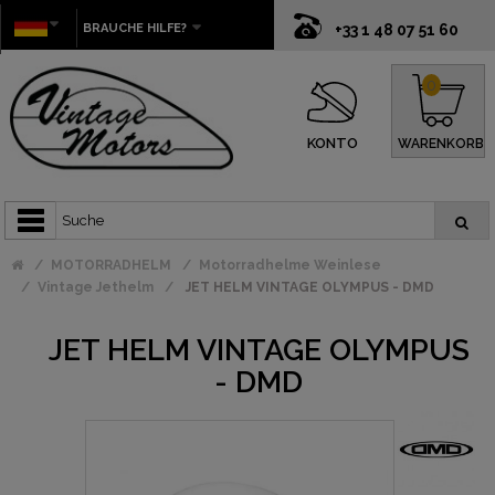
BRAUCHE HILFE?
+33 1 48 07 51 60
0
KONTO
WARENKORB
MOTORRADHELM
Motorradhelme Weinlese
Vintage Jethelm
JET HELM VINTAGE OLYMPUS - DMD
JET HELM VINTAGE OLYMPUS
- DMD