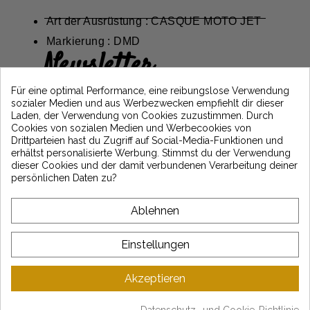
Art der Ausrüstung : CASQUE MOTO JET
Markierung : DMD
Newsletter
Erhalten Sie 5€ Rabatt auf Ihre erste
Für eine optimal Performance, eine reibungslose Verwendung
Bestellung, indem Sie sich anmelden und
sozialer Medien und aus Werbezwecken empfiehlt dir dieser
über die neuesten Vintage Motors-
Laden, der Verwendung von Cookies zuzustimmen. Durch
Nachrichten informiert bleiben
Cookies von sozialen Medien und Werbecookies von
Drittparteien hast du Zugriff auf Social-Media-Funktionen und
erhältst personalisierte Werbung. Stimmst du der Verwendung
dieser Cookies und der damit verbundenen Verarbeitung deiner
*Dès 99€ d'achat. En vous abonnant à notre newsletter, vous reconnaissez avoir pris
persönlichen Daten zu?
connaissance de notre politique de gestion des données personnelles et vous
l'acceptez.
Ablehnen
ÜBER VINTAGE
Einstellungen
KUNDENSERVICE
Akzeptieren
LATEST NEWS