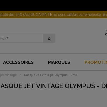
Gagnez 10 euros en parrainant un proche !
En savoir plus
ACCESSOIRES
MARQUES
PROMOTI
jet vintage
Casque Jet Vintage Olympus - Dmd
ASQUE JET VINTAGE OLYMPUS - 