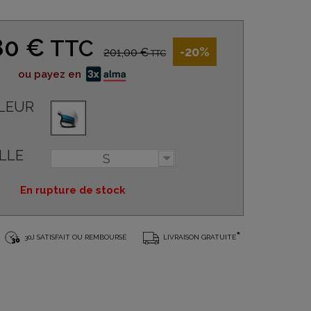
80 €
TTC
-20%
201,00 €
TTC
ou payez en
LEUR
LLE
S
En rupture de stock
*
30J SATISFAIT OU REMBOURSÉ
LIVRAISON GRATUITE