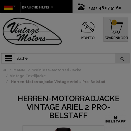
BRAUCHE HILFE?
+33 1 48 07 51 60
0
KONTO
WARENKORB
MANN
Weinlese-Motorrad-Jacke
Vintage Textiljacke
Herren-Motorradjacke Vintage Ariel 2 Pro-Belstaff
HERREN-MOTORRADJACKE
VINTAGE ARIEL 2 PRO-
BELSTAFF