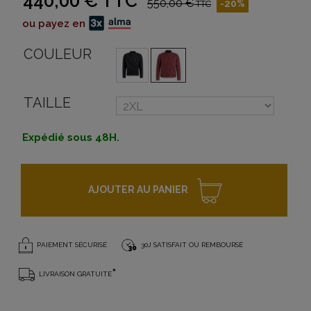
440,00 €
TTC
550,00 €
-20%
TTC
ou payez en
COULEUR
TAILLE
Expédié sous 48H.
AJOUTER AU PANIER
PAIEMENT SÉCURISÉ
30J SATISFAIT OU REMBOURSÉ
*
LIVRAISON GRATUITE