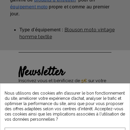
équipement moto
propre et comme au premier
jour.
Blouson moto vintage
Type d'équipement :
homme textile
Newsletter
Inscrivez vous et bénificiez de
5€
sur votre
première commande*
et restez informés des dernières nouveautés
Nous utilisons des cookies afin d’assurer le bon fonctionnement
Vintage Motors
du site, améliorer votre expérience d’achat, analyser le trafic et
optimiser la performance du site, ainsi que pour vous proposer
des offres adaptées selon vos centres d’intérêt. Acceptez-vous
ces cookies ainsi que les implications associées à l'utilisation de
*Dès 99€ d'achat. En vous abonnant à notre newsletter, vous reconnaissez avoir pris
vos données personnelles ?
connaissance de notre politique de gestion des données personnelles et vous
l'acceptez.