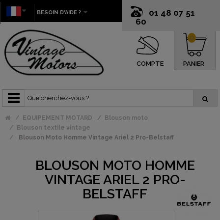
01 48 07 51
BESOIN D'AIDE ?
60
0
COMPTE
PANIER
EQUIPEMENT MOTARD
Blouson moto
Blouson textile vintage
Blouson Moto Homme Vintage Ariel 2 Pro-Belstaff
BLOUSON MOTO HOMME
VINTAGE ARIEL 2 PRO-
BELSTAFF