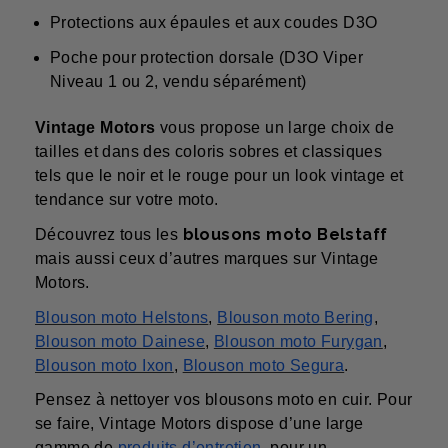
Protections aux épaules et aux coudes D3O
Poche pour protection dorsale (D3O Viper
Niveau 1 ou 2, vendu séparément)
Vintage Motors
vous propose un large choix de
tailles et dans des coloris sobres et classiques
tels que le noir et le rouge pour un look vintage et
tendance sur votre moto.
blousons moto Belstaff
Découvrez tous les
mais aussi ceux d’autres marques sur Vintage
Motors.
Blouson moto Helstons
,
Blouson moto Bering
,
Blouson moto Dainese
,
Blouson moto Furygan
,
Blouson moto Ixon
,
Blouson moto Segura
.
Pensez à nettoyer vos blousons moto en cuir. Pour
se faire, Vintage Motors dispose d’une large
gamme de
produits d’entretien
pour un