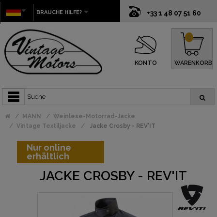
BRAUCHE HILFE?
+33 1 48 07 51 60
0
KONTO
WARENKORB
MANN
Weinlese-Motorrad-Jacke
Vintage Textiljacke
Jacke Crosby - REV'IT
Nur online
erhältlich
JACKE CROSBY - REV'IT