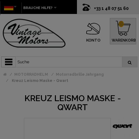
BRAUCHE HILFE?
+33 1 48 07 51 60
0
KONTO
WARENKORB
MOTORRADHELM
Motorradbrille Jahrgang
Kreuz Leismo Maske - Qwart
KREUZ LEISMO MASKE -
QWART