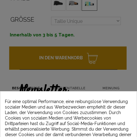
GRÖSSE
Innerhalb von 3 bis 5 Tagen.
IN DEN WARENKORB
Newsletter
BESCHREIBUNG
GRÖSSENTABELLE
MEINUNG
Erhalten Sie 5€ Rabatt auf Ihre erste
Für eine optimal Performance, eine reibungslose Verwendung
Bestellung, indem Sie sich anmelden und
sozialer Medien und aus Werbezwecken empfiehlt dir dieser
über die neuesten Vintage Motors-
Laden, der Verwendung von Cookies zuzustimmen. Durch
Nachrichten informiert bleiben
Cookies von sozialen Medien und Werbecookies von
Drittparteien hast du Zugriff auf Social-Media-Funktionen und
erhältst personalisierte Werbung. Stimmst du der Verwendung
dieser Cookies und der damit verbundenen Verarbeitung deiner