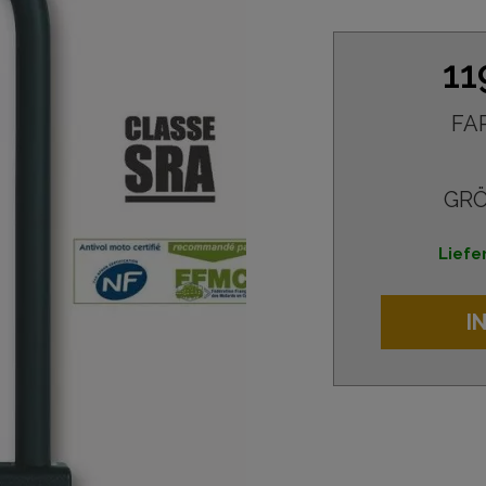
11
FA
GRÖ
Liefe
I