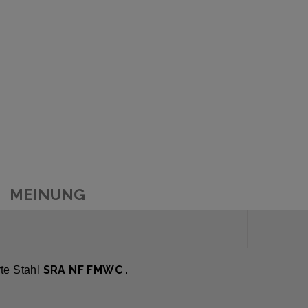
MEINUNG
SRA NF FMWC
rte Stahl
.