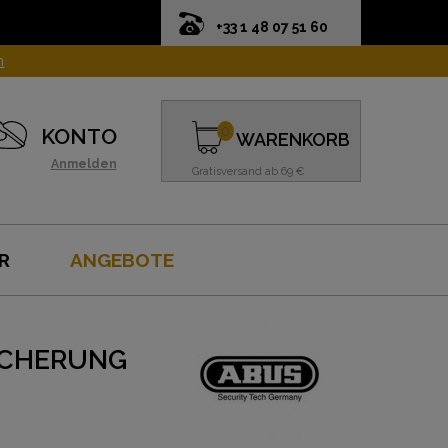
+33 1 48 07 51 60
n
0
KONTO
WARENKORB
Anmelden
Gratisversand ab 69 €
R
ANGEBOTE
SICHERUNG