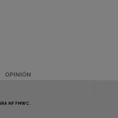
OPINIÓN
SRA NF FMWC
.