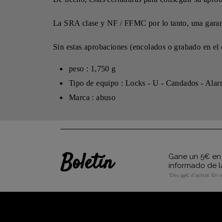
La SRA clase y NF / FFMC por lo tanto, una garant
Sin estas aprobaciones (encolados o grabado en el c
peso : 1,750 g
Tipo de equipo : Locks - U - Candados - Ala
Marca : abuso
Boletín
Gane un 5€ en 
informado de l
*Dès 99€ d'achat. En 