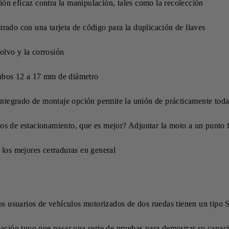
ón eficaz contra la manipulación, tales como la recolección
trado con una tarjeta de código para la duplicación de llaves
olvo y la corrosión
tubos 12 a 17 mm de diámetro
ntegrado de montaje opción permite la unión de prácticamente tod
os de estacionamiento, que es mejor? Adjuntar la moto a un punto f
 los mejores cerraduras en general
los usuarios de vehículos motorizados de dos ruedas tienen un ti
ción tuvo que pasar una serie de pruebas para demostrar su capacida