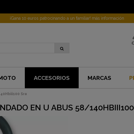
¡Gana 10 euros patrocinando a un familiar! más información
 MOTO
ACCESORIOS
MARCAS
P
40Hbiii100 Sra
NDADO EN U ABUS 58/140HBIII100