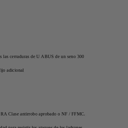
as las cerraduras de U ABUS de un seno 300
ijo adicional
po SRA Clase antirrobo aprobado o NF / FFMC.
d para resistir los ataques de los ladrones.