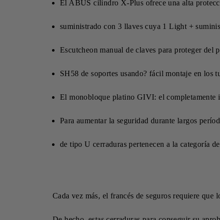
El ABUS cilindro X-Plus ofrece una alta protecci
suministrado con 3 llaves cuya 1 Light + suminis
Escutcheon manual de claves para proteger del p
SH58 de soportes usando? fácil montaje en los 
El monobloque platino GIVI: el completamente i
Para aumentar la seguridad durante largos períod
de tipo U cerraduras pertenecen a la categoría de
Cada vez más, el francés de seguros requiere que 
De hecho, estas cerraduras para conseguir su aproba