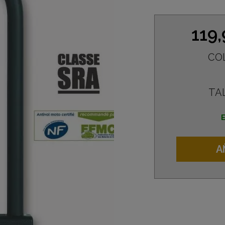
119
CO
TA
E
A