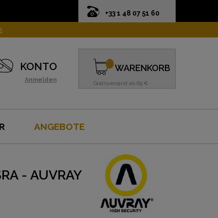
+33 1 48 07 51 60
n
0
KONTO
WARENKORB
Anmelden
Gratisversand ab 69 €
R
ANGEBOTE
SRA - AUVRAY