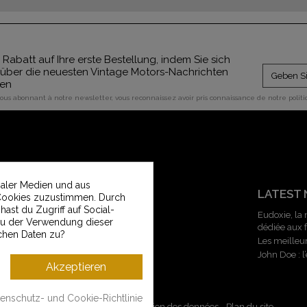
 Rabatt auf Ihre erste Bestellung, indem Sie sich
über die neuesten Vintage Motors-Nachrichten
ben
vous abonnant à notre newsletter, vous reconnaissez avoir pris connaissance de notre polit
ialer Medien und aus
KUNDENSERVICE
LATEST
Cookies zuzustimmen. Durch
ast du Zugriff auf Social-
Kontakt
Eudoxie, la
 du der Verwendung dieser
dédiée aux
Vintage Motors Kundendienst
chen Daten zu?
Les meilleu
Größentabelle
John Doe : 
Lieferunger und Rücksendungen
Akzeptieren
Zahlungsmethoden
enschutz- und Cookie-Richtlinie
Mentions légales
-
CGV
-
Gestion des données
-
Plan du site