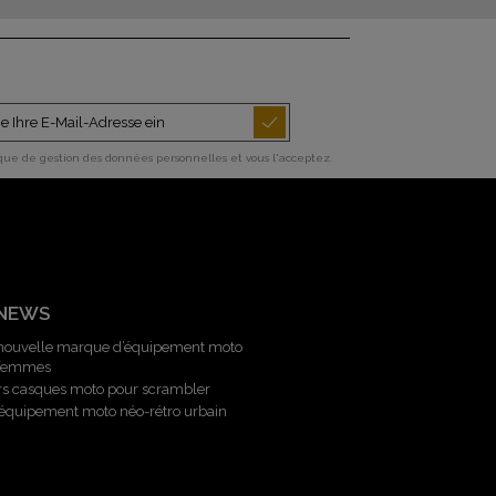
ique de gestion des données personnelles et vous l'acceptez.
 NEWS
 nouvelle marque d’équipement moto
 femmes
rs casques moto pour scrambler
l’équipement moto néo-rétro urbain