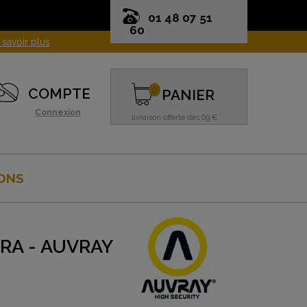
01 48 07 51
60
 savoir plus
0
COMPTE
PANIER
Connexion
livraison offerte dès 69 €
ONS
SRA - AUVRAY