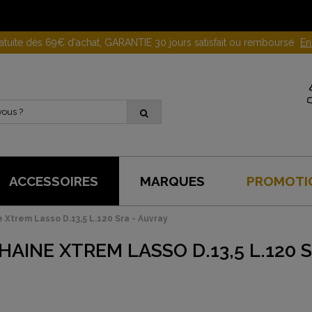
ratuite dès 69€ d'achat, GARANTIE 30 jours satisfait ou remboursé
En
ACCESSOIRES
MARQUES
PROMOTI
e Xtrem Lasso D.13,5 L.120 Sra - Auvray
HAINE XTREM LASSO D.13,5 L.120 