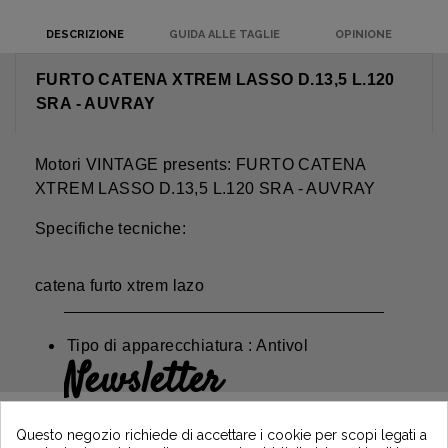
DESCRIZIONE
GUIDA ALLE TAGLIE
OPINIONE
FURTO CATENA XTREM LASSO D.13,5 L.120
SRA - AUVRAY
Motori VINTAGE presents: FURTO CATENA
XTREM LASSO D.13,5 L.120 SRA - AUVRAY
Specifiche tecniche:
catena furto xtrem lazo
Tipo di apparecchiatura : Antivol
Newsletter
Guadagna il 5€ sul tuo primo ordine
iscrivendoti e resta informato sulle ultime
Questo negozio richiede di accettare i cookie per scopi legati a
notizie di Vintage Motors